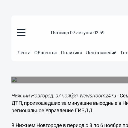
пятница 07 августа 02:59
Общество
07.11.2017
11:22
Лента
Общество
Политика
Лента мнений
Тех
Семь человек погибли в ДТП 
Нижегородской области
В ДТП пострадали 50 человек.
Нижний Новгород. 07 ноября. NewsRoom24.ru -
Сем
ДТП, произошедших за минувшие выходные в Ни
региональное Управление ГИБДД.
В Нижнем Новгороде в период с 3 по 6 ноября п