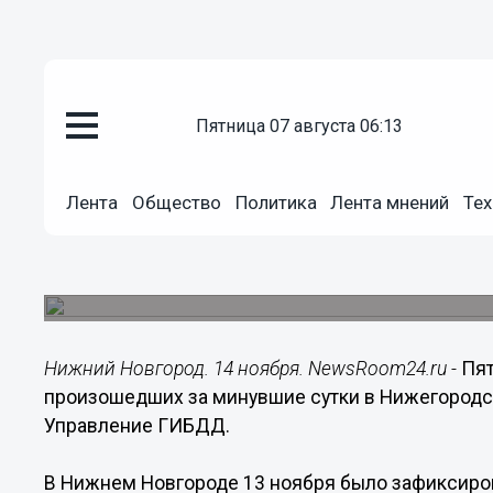
пятница 07 августа 06:13
Общество
14.11.2017
10:10
Лента
Общество
Политика
Лента мнений
Тех
Пять человек погибли в ДТП 1
области
В ДТП за минувшие сутки пострадали более 20 
Нижний Новгород. 14 ноября. NewsRoom24.ru -
Пят
произошедших за минувшие сутки в Нижегородск
Управление ГИБДД.
В Нижнем Новгороде 13 ноября было зафиксиров