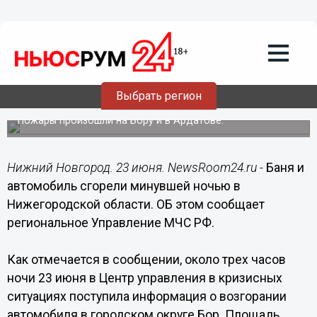
Общество
23.06.2017
10:29
Баня и автомобиль сгорели минувшей
Выбрать регион
ночью в Нижегородской области
Пожары произошли на Бору и в Ардатове.
Нижний Новгород. 23 июня. NewsRoom24.ru -
Баня и
автомобиль сгорели минувшей ночью в
Нижегородской области. ОБ этом сообщает
региональное Управление МЧС РФ.
Как отмечается в сообщении, около трех часов
ночи 23 июня в Центр управления в кризисных
ситуациях поступила информация о возгорании
автомобиля в городском округе Бор. Площадь