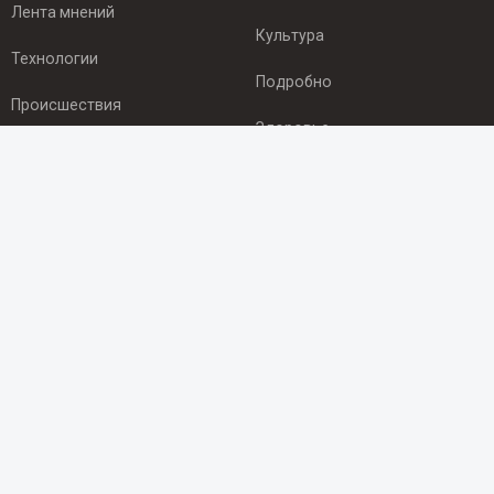
Лента мнений
Культура
Технологии
Подробно
Происшествия
Здоровье
Экономика
ПОДПИСКА
Подпишись на рассылку NEWSROOM24
и будь
в курсе новостей в своём городе:
Подписаться
© 2012 - 2025 ООО "Ньюсрум" (ИА Newsroom24 (Ньюсрум24).
Учредитель — ООО "Ньюсрум"
Свидетельство о регистрации СМИ ИА № ФС 77 - 45920 от 22.07.2011г.
выдано Федеральной службой по надзору в сфере связи,
информационных технологий и массовый коммуникаций.