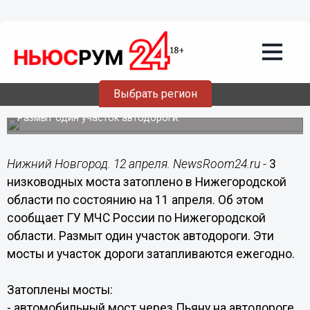
Общество
12.04.2017
16:52
3 низководных моста затоплено в
Нижегородской области по состоянию
Выбрать регион
на 11 апреля
Размыт один участок автодороги.
Нижний Новгород. 12 апреля. NewsRoom24.ru -
3
низководных моста затоплено в Нижегородской
области по состоянию на 11 апреля. Об этом
сообщает ГУ МЧС России по Нижегородской
области. Размыт один участок автодороги. Эти
мосты и участок дороги затапливаются ежегодно.
Затоплены мосты:
- автомобильный мост через Пьяну на автодороге