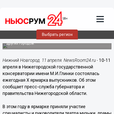
В ежегодном фестивале выпускников
Нижегородской консерватории
приняли участие руководители
учреждений культуры из более чем 10
регионов РФ
Выбрать регион
На ярмарку приехали потенциальные работодатели из
Калининграда, Самары, Ульяновска, Липецка, Саранска и
других городов.
Нижний Новгород. 11 апреля. NewsRoom24.ru -
10-11
апреля в Нижегородской государственной
консерватории имени М.И.Глинки состоялась
ежегодная Х ярмарка выпускников. Об этом
сообщает пресс-служба губернатора и
правительства Нижегородской области.
В этом году в ярмарке приняли участие
специалисты и руководители театра музыки, драмы