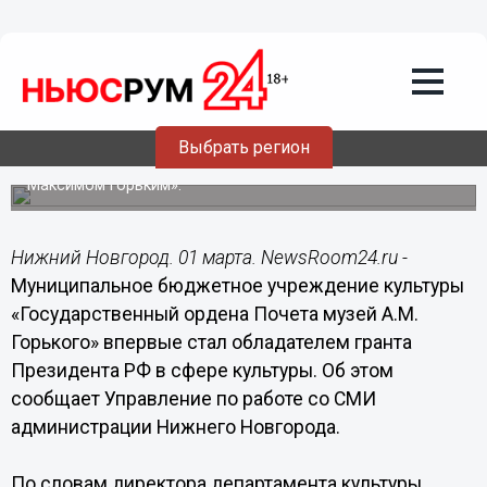
Общество
01.03.2017
13:03
Нижегородский музей Горького стал
обладателем гранта Президента РФ
Выбрать регион
Средства в размере 1 млн рублей будут направлены на
реализацию музейно-туристического проекта «По Руси с
Максимом Горьким».
Нижний Новгород. 01 марта. NewsRoom24.ru -
Муниципальное бюджетное учреждение культуры
«Государственный ордена Почета музей А.М.
Горького» впервые стал обладателем гранта
Президента РФ в сфере культуры. Об этом
сообщает Управление по работе со СМИ
администрации Нижнего Новгорода.
По словам директора департамента культуры