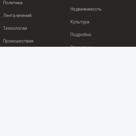
Политика
Недвижимость
Лента мнений
Культура
Технологии
Подробно
Происшествия
Здоровье
Экономика
ПОДПИСКА
Подпишись на рассылку NEWSROOM24
и будь
в курсе новостей в своём городе:
Подписаться
© 2012 - 2025 ООО "Ньюсрум" (ИА Newsroom24 (Ньюсрум24).
Учредитель — ООО "Ньюсрум"