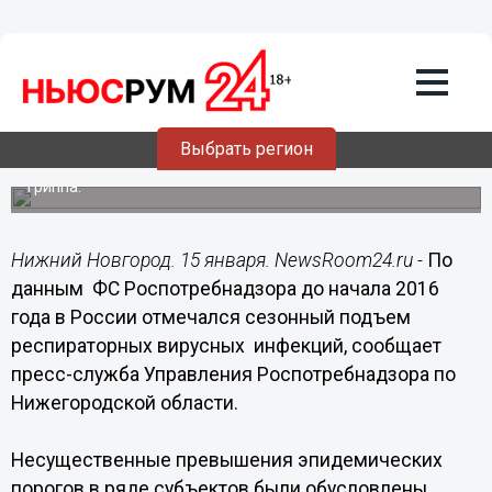
Общество
15.01.2016
10:23
Увеличение количества больных ОРВИ
и гриппом отмечает Роспотребнадзор
в крупных городах
Выбрать регион
Наблюдается также рост удельного веса вирусов
гриппа.
Нижний Новгород. 15 января. NewsRoom24.ru -
По
данным ФС Роспотребнадзора до начала 2016
года в России отмечался сезонный подъем
респираторных вирусных инфекций, сообщает
пресс-служба Управления Роспотребнадзора по
Нижегородской области.
Несущественные превышения эпидемических
порогов в ряде субъектов были обусловлены