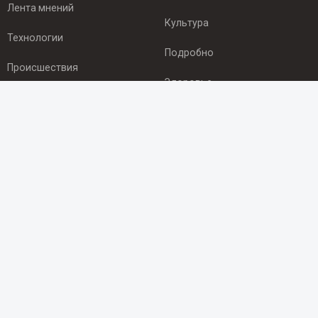
Лента мнений
Культура
Технологии
Подробно
Происшествия
Здоровье
Экономика
ПОДПИСКА
Подпишись на рассылку NEWSROOM24
и будь
в курсе новостей в своём городе:
Подписаться
© 2012 - 2025 ООО "Ньюсрум" (ИА Newsroom24 (Ньюсрум24).
Учредитель — ООО "Ньюсрум"
Свидетельство о регистрации СМИ ИА № ФС 77 - 45920 от 22.07.2011г.
выдано Федеральной службой по надзору в сфере связи,
информационных технологий и массовый коммуникаций.