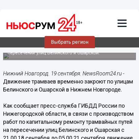
19.09.2015
00:01
Движение трамваев временно
закроют по улицам Белинского и
Ошарской в Нижнем Новгороде
Выбрать регион
Движение будет закрыто в связи с производством
работ по капитальному ремонту трамвайных путей на
пересечении улиц Белинского и Ошарской.
Нижний Новгород. 19 сентября. NewsRoom24.ru -
Движение трамваев временно закроют по улицам
Белинского и Ошарской в Нижнем Новгороде.
Как сообщает пресс-служба ГИБДД России по
Нижегородской области, в связи с производством
работ по капитальному ремонту трамвайных путей
на пересечении улиц Белинского и Ошарская с
21.00 18 сентября до 05.00 21 сентября движение