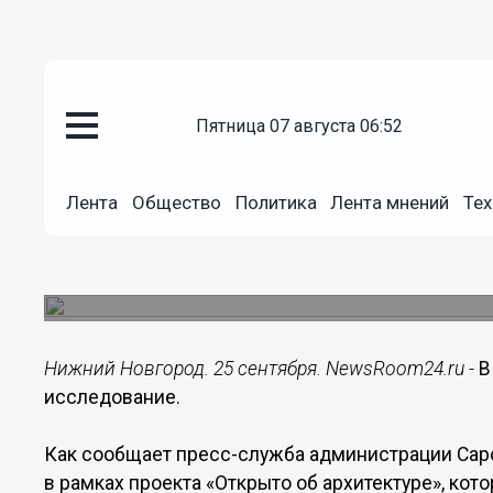
пятница 07 августа 06:52
Общество
Лента
Общество
Политика
Лента мнений
Тех
25.09.2015
18:44
В Сарове пройдет урбанистиче
Более двух часов продолжалась встреча в рамк
Нижний Новгород. 25 сентября. NewsRoom24.ru -
В
исследование.
Как сообщает пресс-служба администрации Саро
в рамках проекта «Открыто об архитектуре», ко