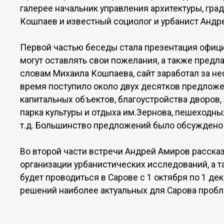
галерее начальник управления архитектуры, гра
Кошпаев и известный социолог и урбанист Андр
Первой частью беседы стала презентация офици
могут оставлять свои пожелания, а также предл
словам Михаила Кошпаева, сайт заработал за нес
время поступило около двух десятков предложе
капитальных объектов, благоустройства дворов,
парка культуры и отдыха им.Зернова, пешеходн
т.д. Большинство предложений было обсуждено 
Во второй части встречи Андрей Амиров расска
организации урбанистических исследований, а т
будет проводиться в Сарове с 1 октября по 1 де
решений наиболее актуальных для Сарова пробл