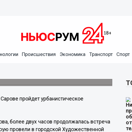
нологии
Происшествия
Экономика
Транспорт
Спорт
ское исследование
ах проекта «Открыто об архитектуре».
Т
 Сарове пройдет урбанистическое
ва, более двух часов продолжалась встреча
торую провели в городской Художественной