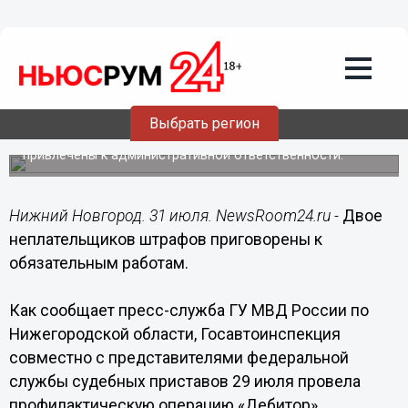
31.07.2015
09:20
Двое неплательщиков штрафов
приговорены к обязательным работам
в Нижегородской области
Выбрать регион
Выявленные в ходе операции «Дебитор» водители
автобусов, вовремя не заплатившие штрафы,
привлечены к административной ответственности.
Нижний Новгород. 31 июля. NewsRoom24.ru -
Двое
неплательщиков штрафов приговорены к
обязательным работам.
Как сообщает пресс-служба ГУ МВД России по
Нижегородской области, Госавтоинспекция
совместно с представителями федеральной
службы судебных приставов 29 июля провела
профилактическую операцию «Дебитор».