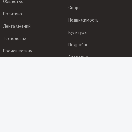
Общество
Спорт
Политика
Недвижимость
Лента мнений
Культура
Технологии
Подробно
Происшествия
Здоровье
Экономика
ПОДПИСКА
Подпишись на рассылку NEWSROOM24
и будь
в курсе новостей в своём городе:
Подписаться