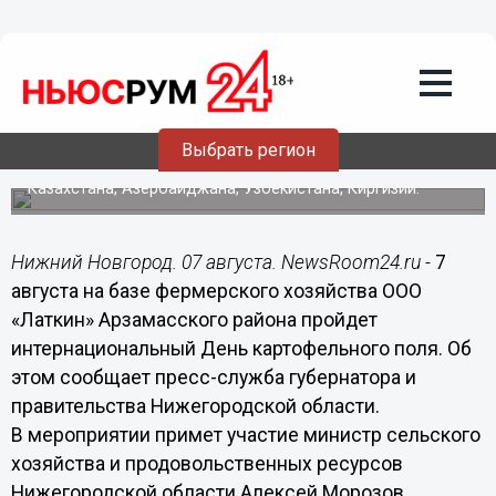
07.08.2015
06:40
Интернациональный День
картофельного поля пройдет в
Нижегородской области 7 августа
Выбрать регион
В мероприятии примут участие делегации Германии,
Испании, США, Нидерландов, Польши, Беларуси,
Казахстана, Азербайджана, Узбекистана, Киргизии.
Нижний Новгород. 07 августа. NewsRoom24.ru -
7
августа на базе фермерского хозяйства ООО
«Латкин» Арзамасского района пройдет
интернациональный День картофельного поля. Об
этом сообщает пресс-служба губернатора и
правительства Нижегородской области.
В мероприятии примет участие министр сельского
хозяйства и продовольственных ресурсов
Нижегородской области Алексей Морозов.