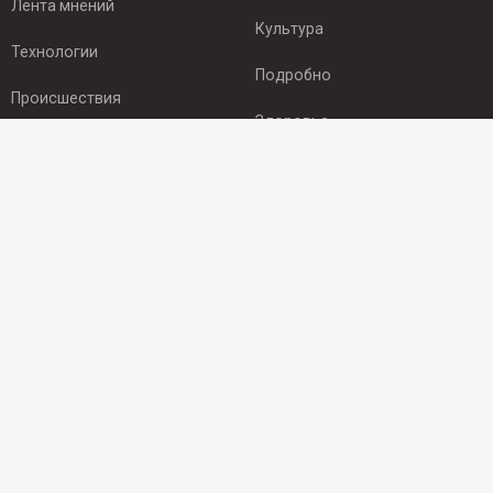
Лента мнений
Культура
Технологии
Подробно
Происшествия
Здоровье
Экономика
ПОДПИСКА
Подпишись на рассылку NEWSROOM24
и будь
в курсе новостей в своём городе:
Подписаться
© 2012 - 2025 ООО "Ньюсрум" (ИА Newsroom24 (Ньюсрум24).
Учредитель — ООО "Ньюсрум"
Свидетельство о регистрации СМИ ИА № ФС 77 - 45920 от 22.07.2011г.
выдано Федеральной службой по надзору в сфере связи,
информационных технологий и массовый коммуникаций.