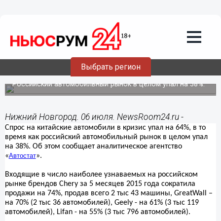
Общество
06.07.2015
14:24
Спрос на китайские автомобили в
Выбрать регион
кризис упал на 64%, - исследование
Российский автомобильный рынок в целом упал на 38%.
Нижний Новгород. 06 июля. NewsRoom24.ru -
Спрос на китайские автомобили в кризис упал на 64%, в то
время как российский автомобильный рынок в целом упал
на 38%. Об этом сообщает аналитическое агентство
«
Автостат
».
Входящие в число наиболее узнаваемых на российском
рынке брендов Chery за 5 месяцев 2015 года сократила
продажи на 74%, продав всего 2 тыс 43 машины, GreatWall –
на 70% (2 тыс 36 автомобилей), Geely - на 61% (3 тыс 119
автомобилей), Lifan - на 55% (3 тыс 796 автомобилей).