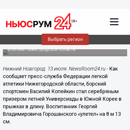
Общество
13.07.2015
13:54
Нижегородский прыгун взял «серебро»
на Универсиаде в Корее
Выбрать регион
Об этом сообщает пресс-служба Федерации легкой
атлетики Нижегородской области.
Нижний Новгород. 13 июля. NewsRoom24.ru -
Как
сообщает пресс-служба Федерации легкой
атлетики Нижегородской области, борский
спортсмен Василий Копейкин стал серебряным
призером летней Универсиады в Южной Корее в
прыжках в длину. Воспитанник Георгий
Владимировича Горошанского «улетел» на 8 м 13
см.