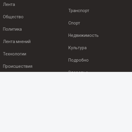
Лента
Транспорт
Общество
Спорт
Политика
Недвижимость
Лента мнений
Культура
Технологии
Подробно
Происшествия
Здоровье
Экономика
ПОДПИСКА
Подпишись на рассылку NEWSROOM24
и будь
в курсе новостей в своём городе:
Подписаться