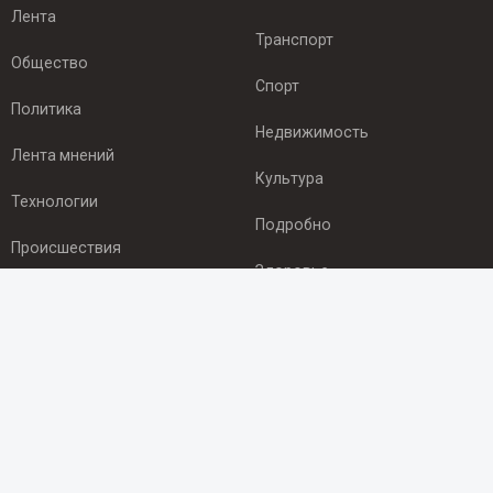
Лента
Транспорт
Общество
Спорт
Политика
Недвижимость
Лента мнений
Культура
Технологии
Подробно
Происшествия
Здоровье
Экономика
ПОДПИСКА
Подпишись на рассылку NEWSROOM24
и будь
в курсе новостей в своём городе:
Подписаться