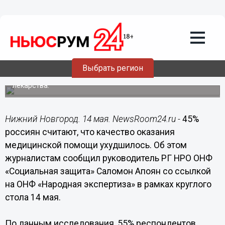
14.05.2015
14:38
Почти 50% россиян считают, что
качество оказания медицинской
помощи ухудшилось
Выбрать регион
Чуть более 40% заявляют, что при лечении в стационаре
им приходилось самостоятельно приобретать
лекарства.
Нижний Новгород. 14 мая. NewsRoom24.ru -
45%
россиян считают, что качество оказания
медицинской помощи ухудшилось. Об этом
журналистам сообщил руководитель РГ НРО ОНФ
«Социальная защита» Саломон Апоян со ссылкой
на ОНФ «Народная экспертиза» в рамках круглого
стола 14 мая.
По данным исследования, 55% респондентов