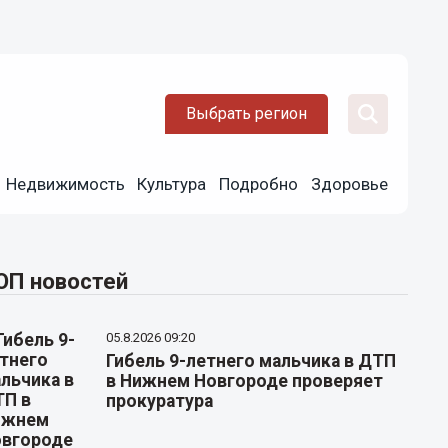
Выбрать регион
Недвижимость
Культура
Подробно
Здоровье
ОП новостей
05.8.2026 09:20
Гибель 9-летнего мальчика в ДТП
в Нижнем Новгороде проверяет
прокуратура