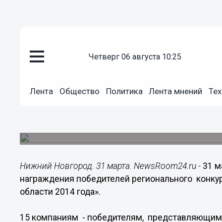
Общество
четверг 06 августа 10:25
31.03.2015
19:03
Лучших экспортёров Нижегород
Лента
Общество
Политика
Лента мнений
Тех
наградили 31 марта
15 компаниям - победителям вручены специа
промышленности и инноваций Нижегородской 
Нижний Новгород. 31 марта. NewsRoom24.ru -
31 м
награждения победителей регионального конку
области 2014 года».
15 компаниям - победителям, представляющим 