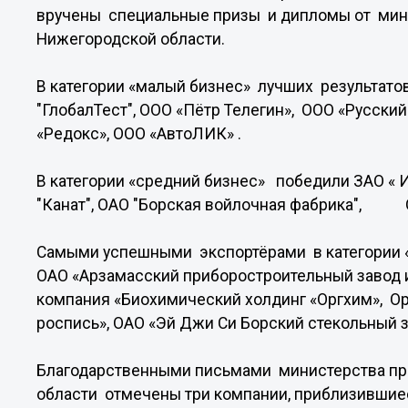
вручены специальные призы и дипломы от мин
Нижегородской области.
В категории «малый бизнес» лучших результато
"ГлобалТест", ООО «Пётр Телегин», ООО «Русск
«Редокс», ООО «АвтоЛИК» .
В категории «средний бизнес» победили ЗАО « 
"Канат", ОАО "Борская войлочная фабрика", 
Самыми успешными экспортёрами в категории 
ОАО «Арзамасский приборостроительный завод 
компания «Биохимический холдинг «Оргхим», О
роспись», ОАО «Эй Джи Си Борский стекольный з
Благодарственными письмами министерства п
области отмечены три компании, приблизивши