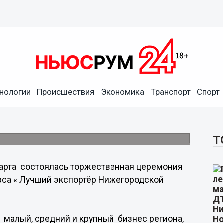
ской области 2014 года
нологии
Происшествия
Экономика
Транспорт
Спорт
льные призы и дипломы от министерства
области.
Т
арта состоялась торжественная церемония
рса « Лучший экспортёр Нижегородской
малый, средний и крупный бизнес региона,