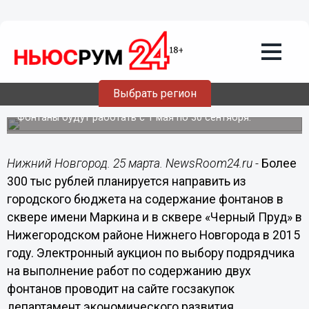
Общество
25.03.2015
16:42
Более 300 тыс рублей будет выделено
на содержание фонтанов в
Выбрать регион
Нижегородском районе в 2015 году
Фонтаны будут работать с 1 мая по 30 сентября.
Нижний Новгород. 25 марта. NewsRoom24.ru -
Более
300 тыс рублей планируется направить из
городского бюджета на содержание фонтанов в
сквере имени Маркина и в сквере «Черный Пруд» в
Нижегородском районе Нижнего Новгорода в 2015
году. Электронный аукцион по выбору подрядчика
на выполнение работ по содержанию двух
фонтанов проводит на сайте госзакупок
департамент экономического развития,