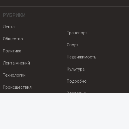
РУБРИКИ
Лента
Транспорт
Общество
Спорт
Политика
Недвижимость
Лента мнений
Культура
Технологии
Подробно
Происшествия
Здоровье
Экономика
ПОДПИСКА
Подпишись на рассылку NEWSROOM24
и будь
в курсе новостей в своём городе: