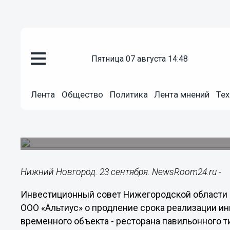
пятница 07 августа 14:48
Общество
23.09.2014
09:09
Лента
Общество
Политика
Лента мнений
Тех
Скандальный ресторан «Пирами
Георгиевском съезде в Нижне
Инвестиции в строительство временного ресто
Нижний Новгород. 23 сентября. NewsRoom24.ru -
Инвестиционный совет Нижегородской области н
ООО «Альтиус» о продление срока реализации и
временного объекта - ресторана павильонного т