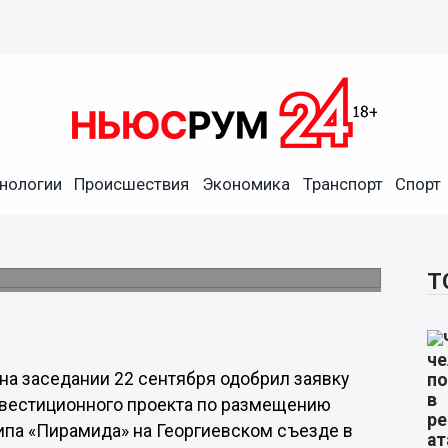
нологии
Происшествия
Экономика
Транспорт
Спорт
да» все-таки построят на
м Новгороде
рана составляют 100 миллионов рублей.
Т
а заседании 22 сентября одобрил заявку
нвестиционного проекта по размещению
ипа «Пирамида» на Георгиевском съезде в