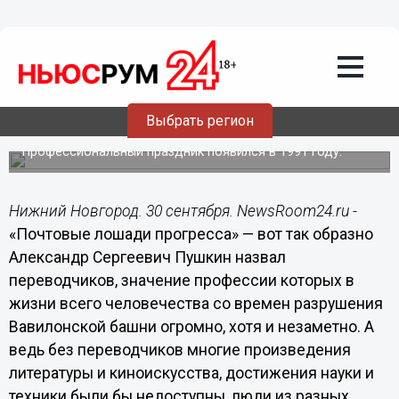
Общество
30.09.2014
08:00
30 сентября - Международный день
Выбрать регион
переводчика
Профессиональный праздник появился в 1991 году.
Нижний Новгород. 30 сентября. NewsRoom24.ru -
«Почтовые лошади прогресса» — вот так образно
Александр Сергеевич Пушкин назвал
переводчиков, значение профессии которых в
жизни всего человечества со времен разрушения
Вавилонской башни огромно, хотя и незаметно. А
ведь без переводчиков многие произведения
литературы и киноискусства, достижения науки и
техники были бы недоступны, люди из разных