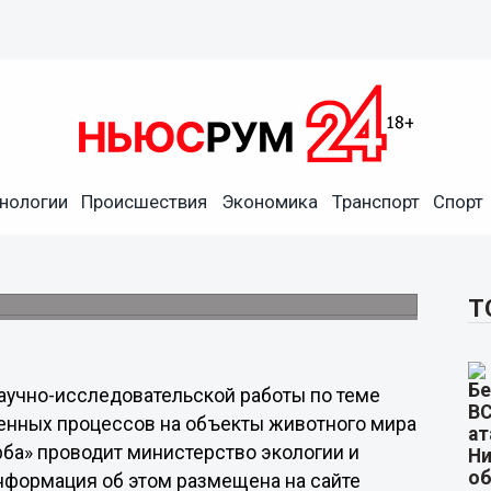
х процессов на объекты
овано в Нижегородской
нологии
Происшествия
Экономика
Транспорт
Спорт
ны мероприятия по минимизации ущерба для
Т
аучно-исследовательской работы по теме
енных процессов на объекты животного мира
ба» проводит министерство экологии и
нформация об этом размещена на сайте