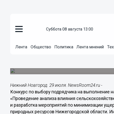
Общество
суббота 08 августа 13:00
29.07.2014
18:07
Влияние сельскохозяйственны
животного мира будет исслед
Лента
Общество
Политика
Лента мнений
Тех
области
По результатам исследования будут разработа
животного мира.
Нижний Новгород. 29 июля. NewsRoom24.ru -
Конкурс по выбору подрядчика на выполнение н
«Проведение анализа влияния сельскохозяйств
и разработка мероприятий по минимизации ущер
природных ресурсов Нижегородской области. И