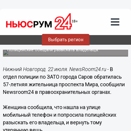
Общество
22.07.2014
20:19
Нашедшая мобильник саровчанка
Выбрать регион
сдала его в полицию
Полицейские обещали разыскать владельца.
Нижний Новгород. 22 июля. NewsRoom24.ru -
В
отдел полиции по ЗАТО города Саров обратилась
57-летняя жительница проспекта Мира, сообщили
Newsroom24 в правоохранительных органах.
Женщина сообщила, что нашла на улице
мобильный телефон и попросила полицейских
разыскать его владельца, и вернуть тому
утерянную вещь.