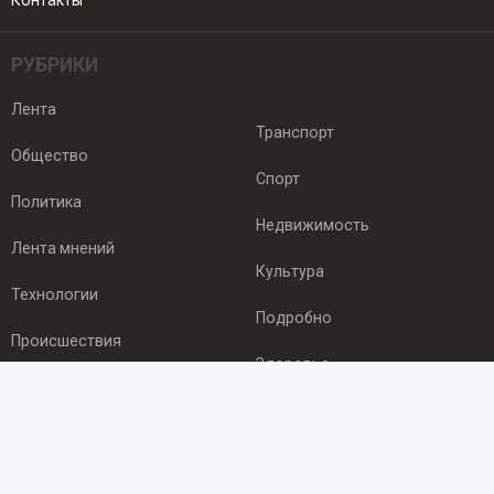
Контакты
РУБРИКИ
Лента
Транспорт
Общество
Спорт
Политика
Недвижимость
Лента мнений
Культура
Технологии
Подробно
Происшествия
Здоровье
Экономика
ПОДПИСКА
Подпишись на рассылку NEWSROOM24
и будь
в курсе новостей в своём городе: