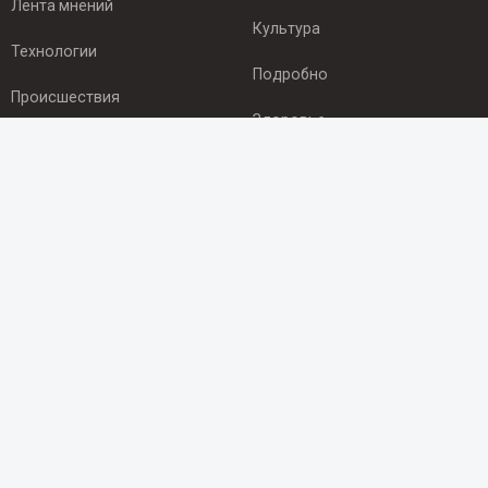
Лента мнений
Культура
Технологии
Подробно
Происшествия
Здоровье
Экономика
ПОДПИСКА
Подпишись на рассылку NEWSROOM24
и будь
в курсе новостей в своём городе:
Подписаться
© 2012 - 2025 ООО "Ньюсрум" (ИА Newsroom24 (Ньюсрум24).
Учредитель — ООО "Ньюсрум"
Свидетельство о регистрации СМИ ИА № ФС 77 - 45920 от 22.07.2011г.
выдано Федеральной службой по надзору в сфере связи,
информационных технологий и массовый коммуникаций.