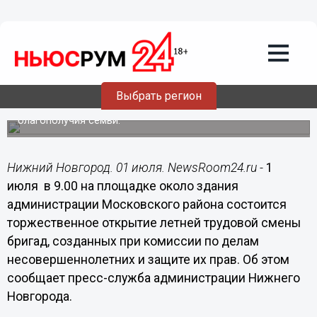
01.07.2014
07:45
Летнюю трудовую смену откроют 1
июля в Московском районе Нижнего
Новгорода
Занятость подростков в каникулярное время
Выбрать регион
организована в целях профилактики подростковой
преступности и поддержания материального
благополучия семьи.
Нижний Новгород. 01 июля. NewsRoom24.ru -
1
июля в 9.00 на площадке около здания
администрации Московского района состоится
торжественное открытие летней трудовой смены
бригад, созданных при комиссии по делам
несовершеннолетних и защите их прав. Об этом
сообщает пресс-служба администрации Нижнего
Новгорода.