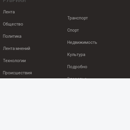
РУБРИКИ
Лента
Транспорт
Общество
Спорт
Политика
Недвижимость
Лента мнений
Культура
Технологии
Подробно
Происшествия
Здоровье
Экономика
ПОДПИСКА
Подпишись на рассылку NEWSROOM24
и будь
в курсе новостей в своём городе: