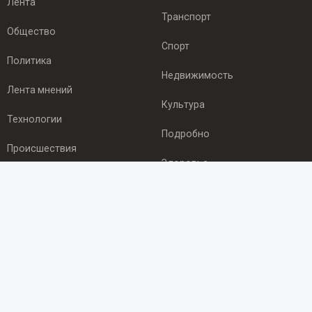
Лента
Транспорт
Общество
Спорт
Политика
Недвижимость
Лента мнений
Культура
Технологии
Подробно
Происшествия
Здоровье
Экономика
ПОДПИСКА
Подпишись на рассылку NEWSROOM24
и будь
в курсе новостей в своём городе:
Подписаться