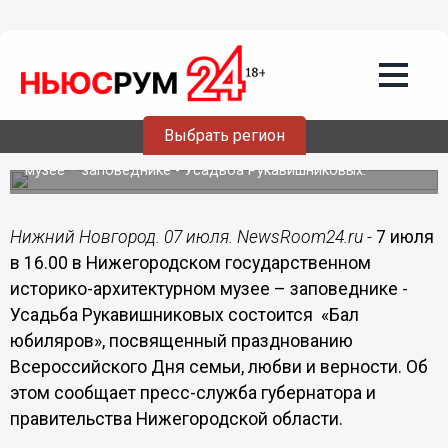
07.07.2014
08:00
Более 20 семей со стажем
супружеской жизни от 25 лет примут
участие в "Бале юбиляров" в Нижнем
Новгороде
Выбрать регион
"Бал юбиляров" пройдет в историко-архитектурном
музее – заповеднике - Усадьба Рукавишниковых.
Нижний Новгород. 07 июля. NewsRoom24.ru -
7 июля
в 16.00 в Нижегородском государственном
историко-архитектурном музее – заповеднике -
Усадьба Рукавишниковых состоится «Бал
юбиляров», посвященный празднованию
Всероссийского Дня семьи, любви и верности. Об
этом сообщает пресс-служба губернатора и
правительства Нижегородской области.