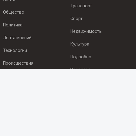
Транспорт
Общество
Спорт
Политика
Недвижимость
Лента мнений
Культура
Технологии
Подробно
Происшествия
Здоровье
Экономика
ПОДПИСКА
Подпишись на рассылку NEWSROOM24
и будь
в курсе новостей в своём городе:
Подписаться