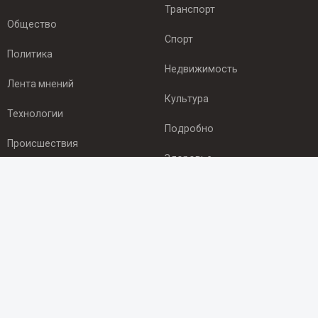
Транспорт
Общество
Спорт
Политика
Недвижимость
Лента мнений
Культура
Технологии
Подробно
Происшествия
Здоровье
Экономика
ПОДПИСКА
Подпишись на рассылку NEWSROOM24
и будь
в курсе новостей в своём городе:
Подписаться