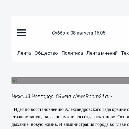
Общество
суббота 08 августа 16:05
08.05.2014
15:01
Идея восстановления Алексан
Лента
Общество
Политика
Лента мнений
Тех
Новгороде крайне своевременна
Директор Приволжского филиала ГЦСИ отметил
подходит к решению задачи по восстановлению
Нижний Новгород. 08 мая. NewsRoom24.ru -
«Идея по восстановлению Александровского сада крайне с
страшно запущена, ее не нужно воссоздавать заново. Осно
дыхание, новую жизнь. И администрация города во главе