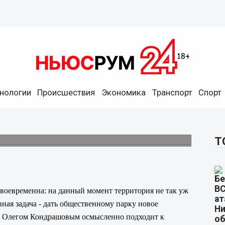
дровского сада в Нижнем
нологии
Происшествия
Экономика
Транспорт
Спорт
, - Анна Гор
а, что администрация города осмысленно
 Александровского парка.
Т
воевременна: на данный момент территория не так уж
вная задача - дать общественному парку новое
 с Олегом Кондрашовым осмысленно подходит к