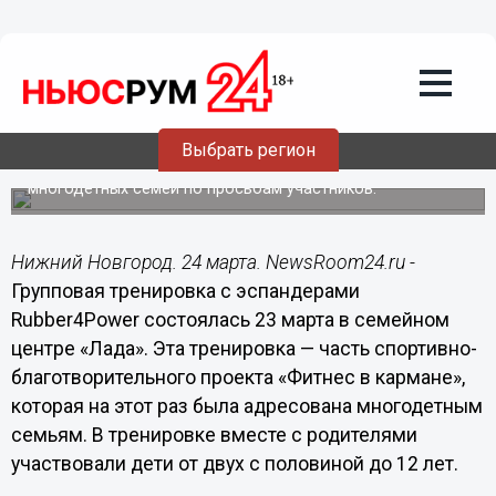
24.03.2014
00:07
Спортивно-благотворительная акция
«Фитнес в кармане» прошла в
нижегородском семейном центре
«Лада»
Выбрать регион
Организаторы акции повторили ее «на бис» для
многодетных семей по просьбам участников.
Нижний Новгород. 24 марта. NewsRoom24.ru -
Групповая тренировка с эспандерами
Rubber4Power состоялась 23 марта в семейном
центре «Лада». Эта тренировка — часть спортивно-
благотворительного проекта «Фитнес в кармане»,
которая на этот раз была адресована многодетным
семьям. В тренировке вместе с родителями
участвовали дети от двух с половиной до 12 лет.