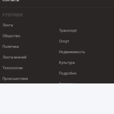
Контакты
РУБРИКИ
Лента
Транспорт
Общество
Спорт
Политика
Недвижимость
Лента мнений
Культура
Технологии
Подробно
Происшествия
Здоровье
Экономика
ПОДПИСКА
Подпишись на рассылку NEWSROOM24
и будь
в курсе новостей в своём городе: