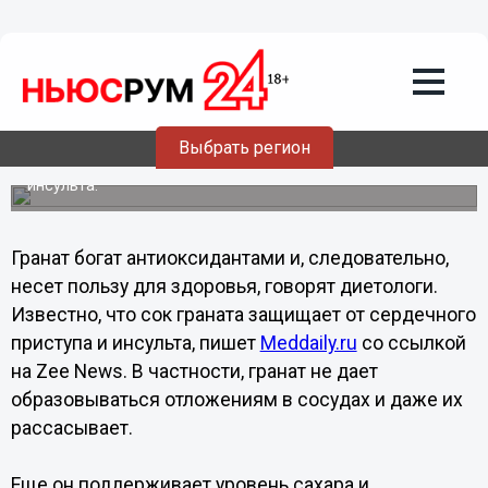
Общество
27.12.2013
02:01
Медики объяснили, зачем нужно
включать гранаты в ежедневный
рацион
Выбрать регион
Сок граната защищает от сердечного приступа и
инсульта.
Гранат богат антиоксидантами и, следовательно,
несет пользу для здоровья, говорят диетологи.
Известно, что сок граната защищает от сердечного
приступа и инсульта, пишет
Meddaily.ru
со ссылкой
на Zee News. В частности, гранат не дает
образовываться отложениям в сосудах и даже их
рассасывает.
Еще он поддерживает уровень сахара и