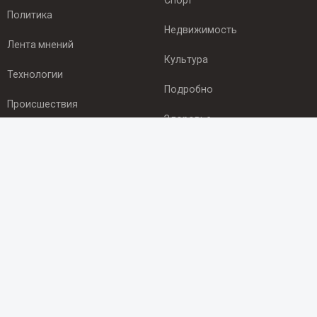
Спорт
Политика
Недвижимость
Лента мнений
Культура
Технологии
Подробно
Происшествия
Здоровье
Экономика
ПОДПИСКА
Подпишись на рассылку NEWSROOM24
и будь
в курсе новостей в своём городе:
Подписаться
© 2012 - 2025 ООО "Ньюсрум" (ИА Newsroom24 (Ньюсрум24).