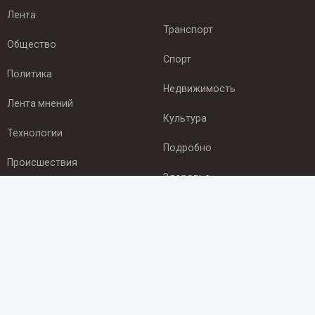
Лента
Транспорт
Общество
Спорт
Политика
Недвижимость
Лента мнений
Культура
Технологии
Подробно
Происшествия
Здоровье
Экономика
ПОДПИСКА
Подпишись на рассылку NEWSROOM24
и будь
в курсе новостей в своём городе: