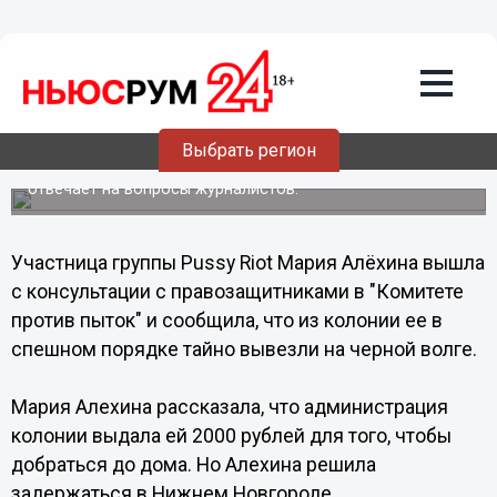
Общество
23.12.2013
12:46
Мария Алехина заявила, что
продолжит заниматься арт-
деятельностью
Выбрать регион
В настоящее время, 23 декабря, Мария Алехина
отвечает на вопросы журналистов.
Участница группы Pussy Riot Мария Алёхина вышла
с консультации с правозащитниками в "Комитете
против пыток" и сообщила, что из колонии ее в
спешном порядке тайно вывезли на черной волге.
Мария Алехина рассказала, что администрация
колонии выдала ей 2000 рублей для того, чтобы
добраться до дома. Но Алехина решила
задержаться в Нижнем Новгороде.