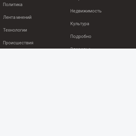
Политика
Недвижимость
Лента мнений
Культура
Технологии
Подробно
Происшествия
Здоровье
Экономика
ПОДПИСКА
Подпишись на рассылку NEWSROOM24
и будь
в курсе новостей в своём городе:
Подписаться
© 2012 - 2025 ООО "Ньюсрум" (ИА Newsroom24 (Ньюсрум24).
Учредитель — ООО "Ньюсрум"