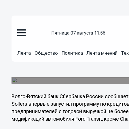
Общество
пятница 07 августа 11:56
05.11.2013
16:25
Стартовала совместная програ
«Инновационный кредит для ма
Лента
Общество
Политика
Лента мнений
Тех
.Сбербанк в партнерстве с Ford Sollers впервы
юридических лиц и ИП на приобретение всех мо
Chassis Cab.
Волго-Вятский банк Сбербанка России сообщает о
Sollers впервые запустил программу по кредит
предпринимателей с годовой выручкой не более 
модификаций автомобиля Ford Transit, кроме Cha