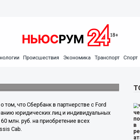
мма Сбербанка и FordSollers
лого бизнеса»
нологии
Происшествия
Экономика
Транспорт
Спорт
е запустил программу по кредитованию
дификаций автомобиля Ford Transit, кроме
Т
 том, что Сбербанк в партнерстве с Ford
ованию юридических лиц и индивидуальных
60 млн. руб. на приобретение всех
ssis Cab.