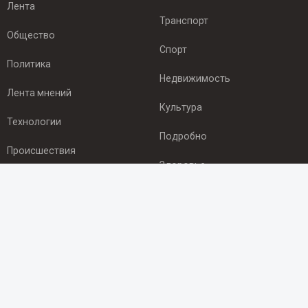
Лента
Транспорт
Общество
Спорт
Политика
Недвижимость
Лента мнений
Культура
Технологии
Подробно
Происшествия
Здоровье
Экономика
ПОДПИСКА
Подпишись на рассылку NEWSROOM24
и будь
в курсе новостей в своём городе:
Подписаться