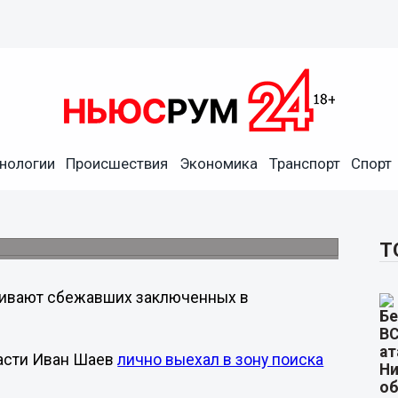
нологии
Происшествия
Экономика
Транспорт
Спорт
бласти зэки задержаны
ссии по Нижегородской области сообщат на
Т
ивают сбежавших заключенных в
асти Иван Шаев
лично выехал в зону поиска