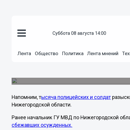
суббота 08 августа 14:00
Общество
01.08.2013
17:05
Лента
Общество
Политика
Лента мнений
Тех
Сбежавшие в Нижегородской о
Подробности задержания сотрудники ГУ МВД Ро
экстренном брифинге.
Напомним, т
ысяча полицейских и солдат
разыск
Нижегородской области.
Ранее начальник ГУ МВД по Нижегородской обл
сбежавших осужденных.