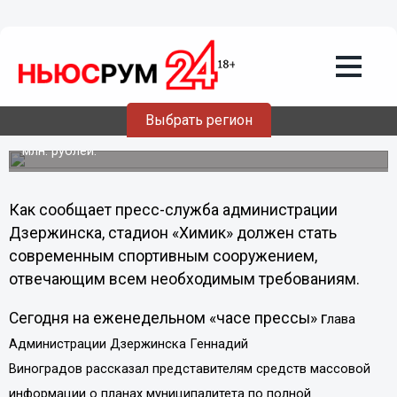
Общество
24.06.2013
15:39
Стадион «Химик» в Дзержинске
Нижегородской области планируется
реконструировать
Выбрать регион
Затраты на реконструкцию стадиона составят около 700
млн. рублей.
Как сообщает пресс-служба администрации
Дзержинска, стадион «Химик» должен стать
современным спортивным сооружением,
отвечающим всем необходимым требованиям.
Сегодня на еженедельном «часе прессы» г
лава
Администрации Дзержинска Геннадий
Виноградов
рассказал представителям средств массовой
информации о планах муниципалитета по полной