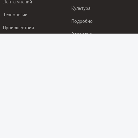
Лента мнений
Культура
Технологии
Подробно
Происшествия
Здоровье
Экономика
ПОДПИСКА
Подпишись на рассылку NEWSROOM24
и будь
в курсе новостей в своём городе:
Подписаться
© 2012 - 2025 ООО "Ньюсрум" (ИА Newsroom24 (Ньюсрум24).
Учредитель — ООО "Ньюсрум"
Свидетельство о регистрации СМИ ИА № ФС 77 - 45920 от 22.07.2011г.
выдано Федеральной службой по надзору в сфере связи,
информационных технологий и массовый коммуникаций.