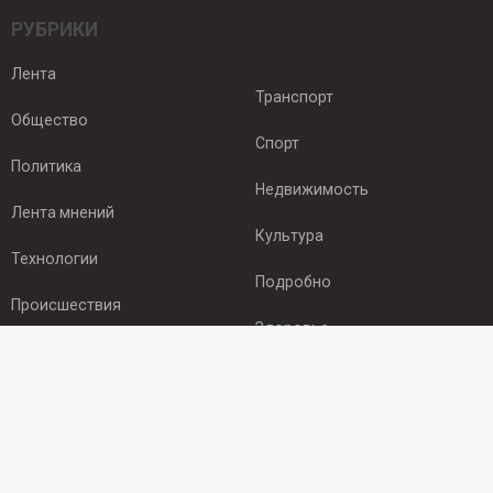
РУБРИКИ
Лента
Транспорт
Общество
Спорт
Политика
Недвижимость
Лента мнений
Культура
Технологии
Подробно
Происшествия
Здоровье
Экономика
ПОДПИСКА
Подпишись на рассылку NEWSROOM24
и будь
в курсе новостей в своём городе: