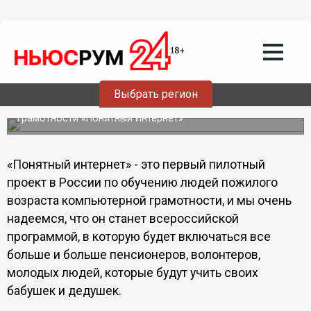
людей компьютерной грамотности, -
Забровская
Директор по связям с общественностью Google в
России, Восточной и Центральной Европе Алла
Забровская прокомментировала прошедшую в
Нижегородском кремле презентацию комплексной
Выбрать регион
программы обучения пользователей старшего
поколения навыкам компьютерной и интернет -
грамотности «Понятный Интернет».
«Понятный интернет» - это первый пилотный
проект в России по обучению людей пожилого
возраста компьютерной грамотности, и мы очень
надеемся, что он станет всероссийской
программой, в которую будет включаться все
больше и больше пенсионеров, волонтеров,
молодых людей, которые будут учить своих
бабушек и дедушек.