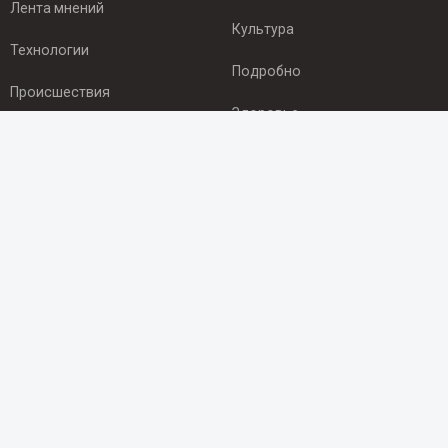
Лента мнений
Культура
Технологии
Подробно
Происшествия
Здоровье
Экономика
ПОДПИСКА
Подпишись на рассылку NEWSROOM24
и будь
в курсе новостей в своём городе:
Подписаться
© 2012 - 2025 ООО "Ньюсрум" (ИА Newsroom24 (Ньюсрум24).
Учредитель — ООО "Ньюсрум"
Свидетельство о регистрации СМИ ИА № ФС 77 - 45920 от 22.07.2011г.
выдано Федеральной службой по надзору в сфере связи,
информационных технологий и массовый коммуникаций.