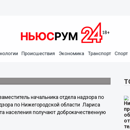
е 90 процентов населения
нологии
Происшествия
Экономика
Транспорт
Спорт
питьевую воду
кой области поступает около 30 процентов
Т
заместитель начальника отдела надзора по
дзора по Нижегородской области Лариса
нта населения получают доброкачественную