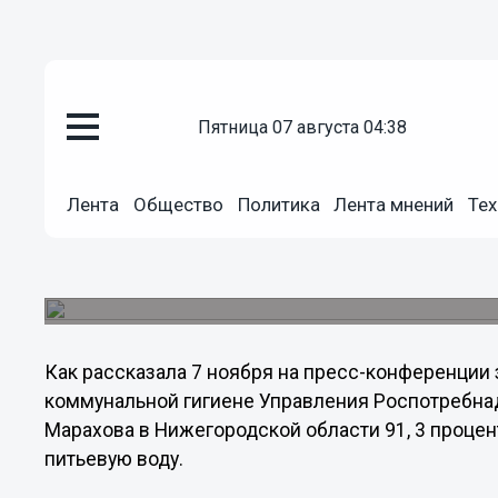
Общество
пятница 07 августа 04:38
08.11.2012
03:27
В Нижегородской области боле
Лента
Общество
Политика
Лента мнений
Тех
получают доброкачественную 
В Управление Роспотребнадзора по Нижегородс
жалоб на качество воды.
Как рассказала 7 ноября на пресс-конференции 
коммунальной гигиене Управления Роспотребна
Марахова в Нижегородской области 91, 3 проце
питьевую воду.