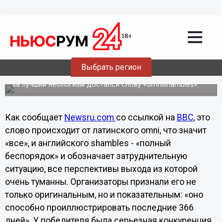
Общество
15.11.2012
02:06
Слово года определено британскими
учеными
Выбрать регион
Главный приз ежегодной премии Оксфордского словаря
за лучший неологизм достался слову «omnishambles».
Как сообщает
Newsru.com
со ссылкой на
BBC
, это
слово происходит от латинского omni, что значит
«все», и английского shambles - «полный
беспорядок» и обозначает затруднительную
ситуацию, все перспективы выхода из которой
очень туманны. Организаторы признали его не
только оригинальным, но и показательным: «оно
способно проиллюстрировать последние 366
дней». У победителя была серьезная конкуренция