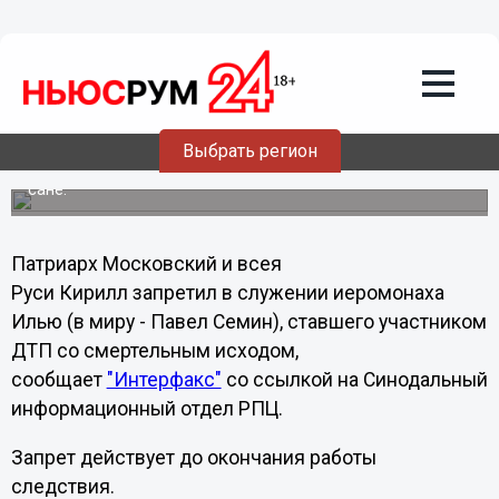
Иеромонаха, сбившего насмерть двоих
на своем Мерседесе, запретили в
служении в РПЦ
Московский патриархат обещал содействовать
всестороннему разбирательству происшествия согласно
Выбрать регион
законам России и по его результатам поставит вопрос о
дальнейшем пребывании иеромонаха Илии в священном
сане.
Патриарх Московский и всея
Руси Кирилл запретил в служении иеромонаха
Илью (в миру - Павел Семин), ставшего участником
ДТП со смертельным исходом,
сообщает
"Интерфакс"
со ссылкой на Синодальный
информационный отдел РПЦ.
Запрет действует до окончания работы
следствия.