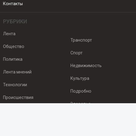
Контакты
РУБРИКИ
Лента
Транспорт
Общество
Спорт
Политика
Недвижимость
Лента мнений
Культура
Технологии
Подробно
Происшествия
Здоровье
Экономика
ПОДПИСКА
Подпишись на рассылку NEWSROOM24
и будь
в курсе новостей в своём городе: