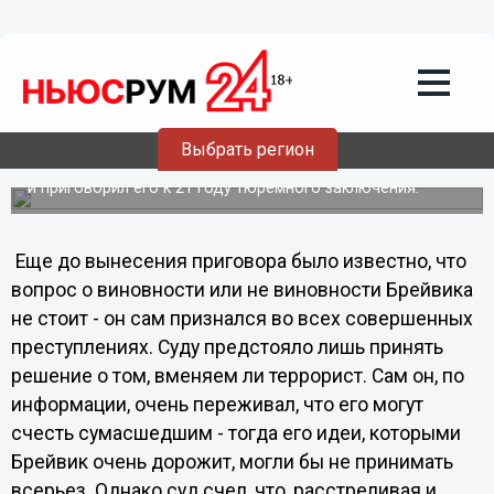
Общество
24.08.2012
22:27
Андерсу Брейвику не дали
пожизненное
Выбрать регион
Норвежский суд признал Андерса Брейвика вменяемым
и приговорил его к 21 году тюремного заключения.
Еще до вынесения приговора было известно, что
вопрос о виновности или не виновности Брейвика
не стоит - он сам признался во всех совершенных
преступлениях. Суду предстояло лишь принять
решение о том, вменяем ли террорист. Сам он, по
информации, очень переживал, что его могут
счесть сумасшедшим - тогда его идеи, которыми
Брейвик очень дорожит, могли бы не принимать
всерьез. Однако суд счел, что, расстреливая и