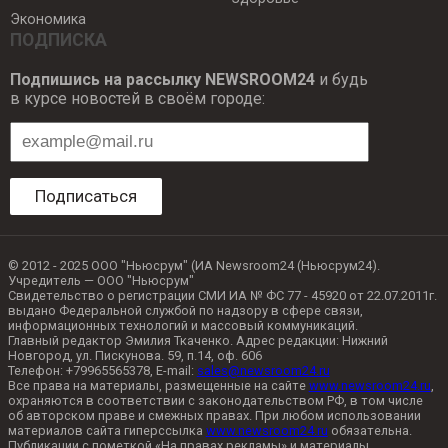
Экономика
ПОДПИСКА
Подпишись на рассылку NEWSROOM24
и будь
в курсе новостей в своём городе:
Подписаться
© 2012 - 2025 ООО "Ньюсрум" (ИА Newsroom24 (Ньюсрум24).
Учредитель — ООО "Ньюсрум"
Свидетельство о регистрации СМИ ИА № ФС 77 - 45920 от 22.07.2011г.
выдано Федеральной службой по надзору в сфере связи,
информационных технологий и массовый коммуникаций.
Главный редактор Эмилия Ткаченко. Адрес редакции: Нижний
Новгород, ул. Пискунова. 59, п.14, оф. 606
Телефон: +79965565378, E-mail:
sales@newsroom24.ru
Все права на материалы, размещенные на сайте
www.newsroom24.ru
,
охраняются в соответствии с законодательством РФ, в том числе
об авторском праве и смежных правах. При любом использовании
материалов сайта гиперссылка
www.newsroom24.ru
обязательна.
Публикации с пометкой «На правах рекламы» и материалы,