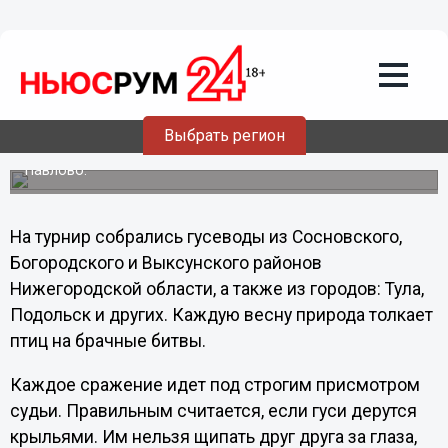
Общество
18.03.2012
22:08
В Павлове состоялись гусиные бои
Выбрать регион
Старинная забава, популярная до сих пор, проходила в
минувшую субботу в Южном микрорайоне города
Павлово.
На турнир собрались гусеводы из Сосновского,
Богородского и Выксунского районов
Нижегородской области, а также из городов: Тула,
Подольск и других. Каждую весну природа толкает
птиц на брачные битвы.
Каждое сражение идет под строгим присмотром
судьи. Правильным считается, если гуси дерутся
крыльями. Им нельзя щипать друг друга за глаза,