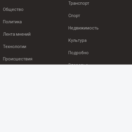
Транспорт
Общество
Спорт
Политика
Недвижимость
Лента мнений
Культура
Технологии
Подробно
Происшествия
Здоровье
Экономика
ПОДПИСКА
Подпишись на рассылку NEWSROOM24
и будь
в курсе новостей в своём городе:
Подписаться