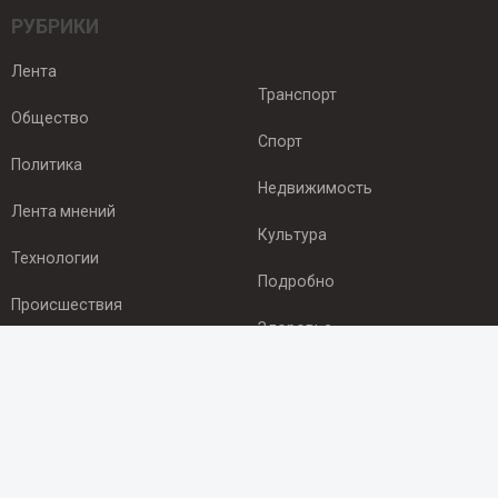
РУБРИКИ
Лента
Транспорт
Общество
Спорт
Политика
Недвижимость
Лента мнений
Культура
Технологии
Подробно
Происшествия
Здоровье
Экономика
ПОДПИСКА
Подпишись на рассылку NEWSROOM24
и будь
в курсе новостей в своём городе: