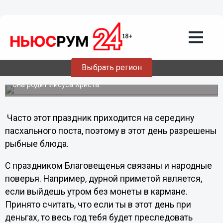
Общество
25.03.2012
19:42
Сегодня отмечается Благовещенье
Пресвятой Богородицы
Выбрать регион
В этот день Архангел Гавриил известил Деву Марию, что
она родит Иисуса Христа.
Часто этот праздник приходится на середину
пасхального поста, поэтому в этот день разрешены
рыбные блюда.
С праздником Благовещенья связаны и народные
поверья. Например, дурной приметой является,
если выйдешь утром без монеты в кармане.
Принято считать, что если ты в этот день при
деньгах, то весь год тебя будет преследовать