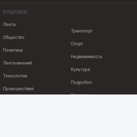
РУБРИКИ
Лента
Транспорт
Общество
Спорт
Политика
Недвижимость
Лента мнений
Культура
Технологии
Подробно
Происшествия
Здоровье
Экономика
ПОДПИСКА
Подпишись на рассылку NEWSROOM24
и будь
в курсе новостей в своём городе: