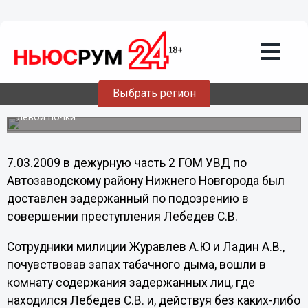
Общество
18.10.2011
19:27
Нижегородских полицейских,
избивших задержанного, посадили на
3 и 4 года
Выбрать регион
В результате побоев у задержанного произошел разрыв
левой почки.
7.03.2009 в дежурную часть 2 ГОМ УВД по
Автозаводскому району Нижнего Новгорода был
доставлен задержанный по подозрению в
совершении преступления Лебедев С.В.
Сотрудники милиции Журавлев А.Ю и Ладин А.В.,
почувствовав запах табачного дыма, вошли в
комнату содержания задержанных лиц, где
находился Лебедев С.В. и, действуя без каких-либо