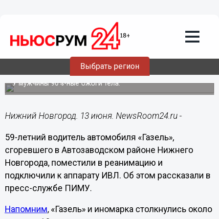
Здоровье
13.06.2023
16:47
Водителя сгоревшей «Газели» в
Выбрать регион
Нижнем Новгороде подключили к ИВЛ
У мужчины 90%-ные ожоги тела.
Нижний Новгород. 13 июня. NewsRoom24.ru -
59-летний водитель автомобиля «Газель»,
сгоревшего в Автозаводском районе Нижнего
Новгорода, поместили в реанимацию и
подключили к аппарату ИВЛ. Об этом рассказали в
пресс-службе ПИМУ.
Напомним
, «Газель» и иномарка столкнулись около