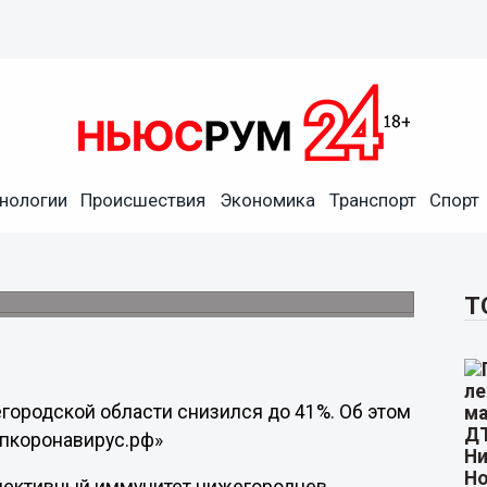
нологии
Происшествия
Экономика
Транспорт
Спорт
городцев к COVID-19
Т
городской области снизился до 41%. Об этом
опкоронавирус.рф»