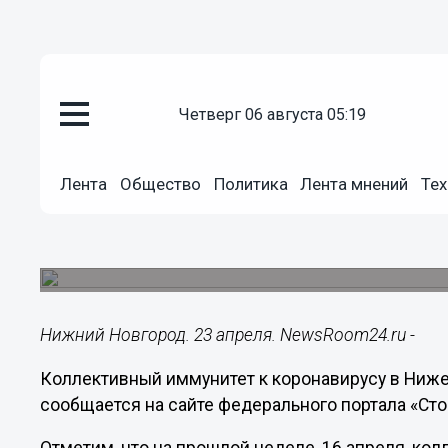
четверг 06 августа 05:19
Здоровье
23.04.2022
12:29
Лента
Общество
Политика
Лента мнений
Тех
Коллективный иммунитет ниже
снизился до 41%
Показатель продолжает падать.
Нижний Новгород. 23 апреля. NewsRoom24.ru -
Коллективный иммунитет к коронавирусу в Ниже
сообщается на сайте федерального портала «Ст