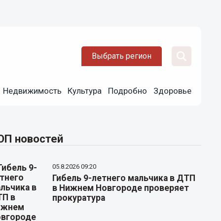
Выбрать регион
Недвижимость
Культура
Подробно
Здоровье
ОП новостей
05.8.2026 09:20
Гибель 9-летнего мальчика в ДТП
в Нижнем Новгороде проверяет
прокуратура